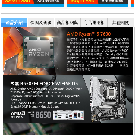
產品介紹
保固及售後
商品相關與
商品運送相
其他相關
服務
退換貨
關