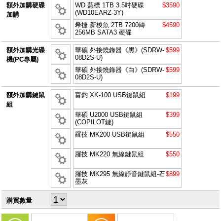
額外加購硬碟
WD 藍標 1TB 3.5吋硬碟
$3590
(WD10EARZ-3Y)
加購
希捷 新梭魚 2TB 7200轉
$4590
256MB SATA3 硬碟
額外加購光碟
華碩 外接燒錄器《黑》(SDRW-
$599
08D2S-U)
機(PC專屬)
華碩 外接燒錄器《白》(SDRW-
$599
08D2S-U)
額外加購鍵鼠
富鈞 XK-100 USB鍵鼠組
$199
組
華碩 U2000 USB鍵鼠組
$399
(COPILOT鍵)
羅技 MK200 USB鍵鼠組
$550
羅技 MK220 無線鍵鼠組
$550
羅技 MK295 無線靜音鍵鼠組-石
$899
墨灰
購買數量