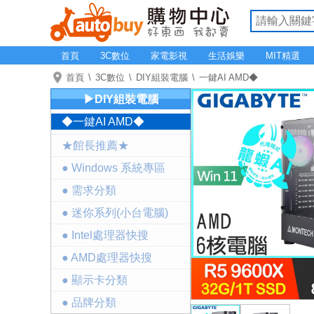
首頁
3C數位
家電影視
生活娛樂
MIT精選
首頁
3C數位
DIY組裝電腦
一鍵AI AMD◆
▶DIY組裝電腦
◆一鍵AI AMD◆
★館長推薦★
● Windows 系統專區
● 需求分類
● 迷你系列(小台電腦)
● Intel處理器快搜
● AMD處理器快搜
● 顯示卡分類
● 品牌分類