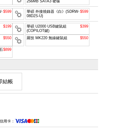
256MB SATA3 硬碟
-
$599
華碩 外接燒錄器《白》(SDRW-
$599
08D2S-U)
$199
華碩 U2000 USB鍵鼠組
$399
(COPILOT鍵)
$550
羅技 MK220 無線鍵鼠組
$550
石
$899
即結帳
信用卡：