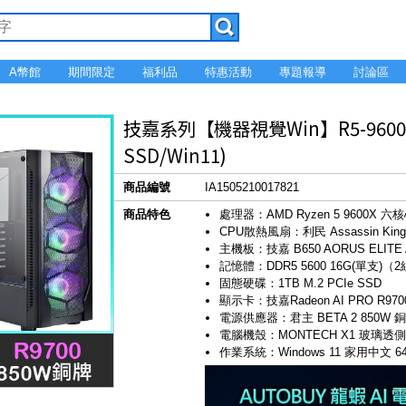
A幣館
期間限定
福利品
特惠活動
專題報導
討論區
技嘉系列【機器視覺Win】R5-9600X 
SSD/Win11)
商品編號
IA1505210017821
商品特色
處理器：AMD Ryzen 5 9600X 六
CPU散熱風扇：利民 Assassin King 
主機板：技嘉 B650 AORUS ELITE A
記憶體：DDR5 5600 16G(單支)（
固態硬碟：1TB M.2 PCIe SSD
顯示卡：技嘉Radeon AI PRO R9700
電源供應器：君主 BETA 2 850W 
電腦機殼：MONTECH X1 玻璃透側 
作業系統：Windows 11 家用中文