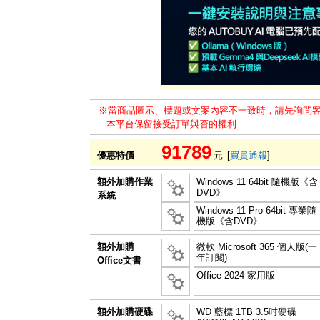
※當商品圖示、標題或文案內容不一致時，請先詢問
本平台保留接受訂單與否的權利
91789
優惠特價
元
[
買貴通報
]
額外加購作業
Windows 11 64bit 隨機版《含
DVD》
系統
Windows 11 Pro 64bit 專業隨
機版《含DVD》
額外加購
微軟 Microsoft 365 個人版(一
年訂閱)
Office文書
Office 2024 家用版
額外加購硬碟
WD 藍標 1TB 3.5吋硬碟