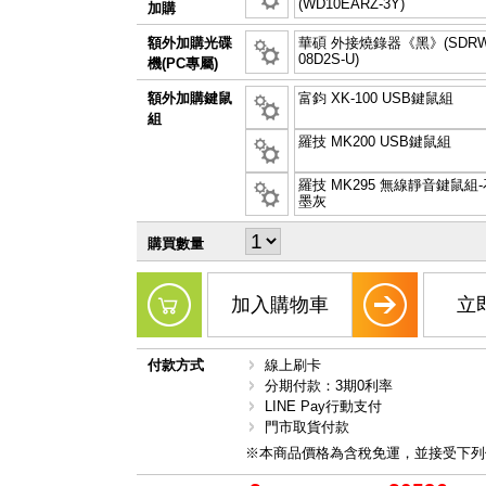
(WD10EARZ-3Y)
加購
額外加購光碟
華碩 外接燒錄器《黑》(SDRW
08D2S-U)
機(PC專屬)
額外加購鍵鼠
富鈞 XK-100 USB鍵鼠組
組
羅技 MK200 USB鍵鼠組
羅技 MK295 無線靜音鍵鼠組-
墨灰
購買數量
加入購物車
立
付款方式
線上刷卡
分期付款：3期0利率
LINE Pay行動支付
門市取貨付款
※本商品價格為含稅免運，並接受下列