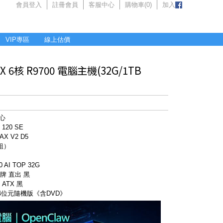
會員登入
註冊會員
客服中心
購物車(
0
)
加入
VIP專區
線上估價
6核 R9700 電腦主機(32G/1TB
核心
120 SE
X V2 D5
2組）
 AI TOP 32G
銅牌 直出 黑
ATX 黑
 64位元隨機版《含DVD》