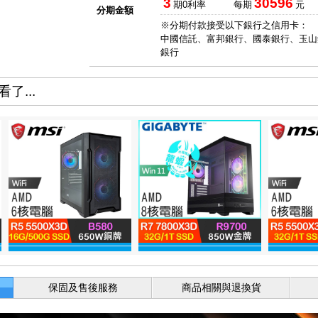
3
30596
期0利率
每期
元
分期金額
※分期付款接受以下銀行之信用卡：
中國信託、富邦銀行、國泰銀行、玉山
銀行
了...
保固及售後服務
商品相關與退換貨