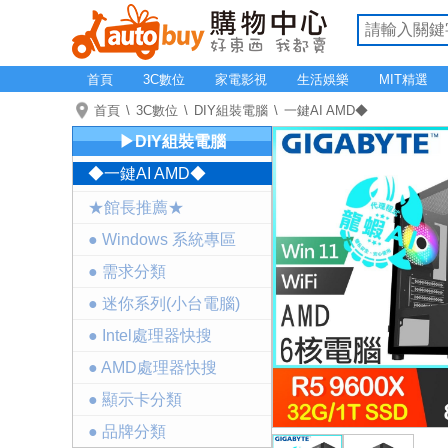
首頁
3C數位
家電影視
生活娛樂
MIT精選
首頁
3C數位
DIY組裝電腦
一鍵AI AMD◆
▶DIY組裝電腦
◆一鍵AI AMD◆
★館長推薦★
● Windows 系統專區
● 需求分類
● 迷你系列(小台電腦)
● Intel處理器快搜
● AMD處理器快搜
● 顯示卡分類
● 品牌分類