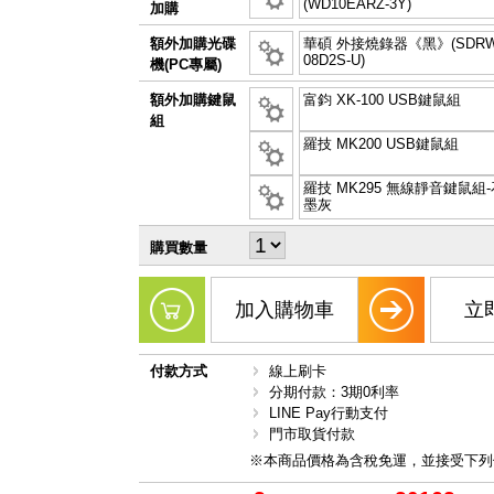
(WD10EARZ-3Y)
加購
額外加購光碟
華碩 外接燒錄器《黑》(SDRW
08D2S-U)
機(PC專屬)
額外加購鍵鼠
富鈞 XK-100 USB鍵鼠組
組
羅技 MK200 USB鍵鼠組
羅技 MK295 無線靜音鍵鼠組-
墨灰
購買數量
加入購物車
立
付款方式
線上刷卡
分期付款：3期0利率
LINE Pay行動支付
門市取貨付款
※本商品價格為含稅免運，並接受下列