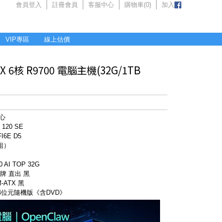
會員登入
註冊會員
客服中心
購物車(
0
)
加入
VIP專區
線上估價
6核 R9700 電腦主機(32G/1TB
核心
120 SE
I6E D5
2組）
 AI TOP 32G
銅牌 直出 黑
-ATX 黑
 64位元隨機版《含DVD》