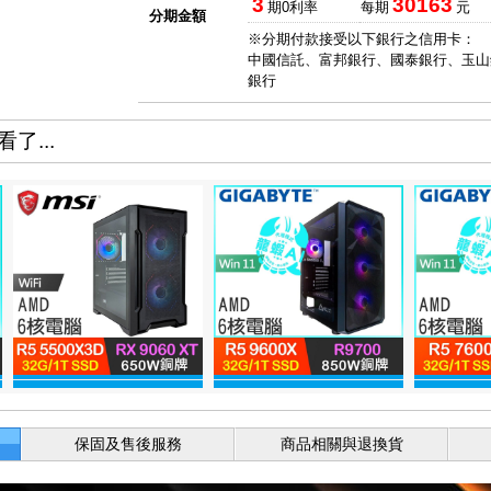
3
30163
期0利率
每期
元
分期金額
※分期付款接受以下銀行之信用卡：
中國信託、富邦銀行、國泰銀行、玉山
銀行
了...
保固及售後服務
商品相關與退換貨