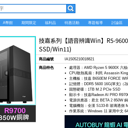
A幣館
期間限定
福利品
特惠活動
專題報導
討論區
技嘉系列【語音辨識Win】R5-9600X 
SSD/Win11)
商品編號
IA1505210018821
商品特色
處理器：AMD Ryzen 5 9600X 六
CPU散熱風扇：利民 Assassin King 
主機板：技嘉 B650EM FORCE WIF
記憶體：DDR5 5600 16G(單支)（
固態硬碟：1TB M.2 PCIe SSD
顯示卡：技嘉Radeon AI PRO R9700
電源供應器：君主 BETA 2 850W 
電腦機殼：全漢 S133-B 玻璃透側 M
作業系統：Windows 11 家用中文