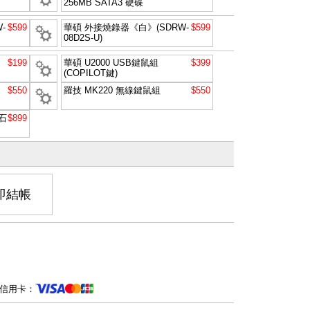
256MB SATA3 硬碟
-
$599
華碩 外接燒錄器《白》(SDRW-
$599
08D2S-U)
$199
華碩 U2000 USB鍵鼠組
$399
(COPILOT鍵)
$550
羅技 MK220 無線鍵鼠組
$550
石
$899
即結帳
信用卡：