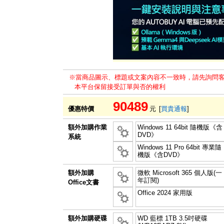
※當商品圖示、標題或文案內容不一致時，請先詢問
本平台保留接受訂單與否的權利
90489
優惠特價
元
[
買貴通報
]
額外加購作業
Windows 11 64bit 隨機版《含
DVD》
系統
Windows 11 Pro 64bit 專業隨
機版《含DVD》
額外加購
微軟 Microsoft 365 個人版(一
年訂閱)
Office文書
Office 2024 家用版
額外加購硬碟
WD 藍標 1TB 3.5吋硬碟