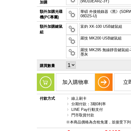
(WD10EARZ-3Y)
加購
額外加購光碟
華碩 外接燒錄器《黑》(SDRW
08D2S-U)
機(PC專屬)
額外加購鍵鼠
富鈞 XK-100 USB鍵鼠組
組
羅技 MK200 USB鍵鼠組
羅技 MK295 無線靜音鍵鼠組-
墨灰
購買數量
加入購物車
立
付款方式
線上刷卡
分期付款：3期0利率
LINE Pay行動支付
門市取貨付款
※本商品價格為含稅免運，並接受下列