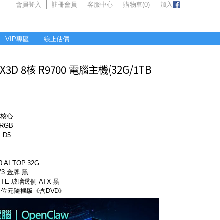
會員登入
註冊會員
客服中心
購物車(
0
)
加入
VIP專區
線上估價
D 8核 R9700 電腦主機(32G/1TB
 八核心
ARGB
 D5
）
 AI TOP 32G
V3 金牌 黑
ITE 玻璃透側 ATX 黑
 64位元隨機版《含DVD》