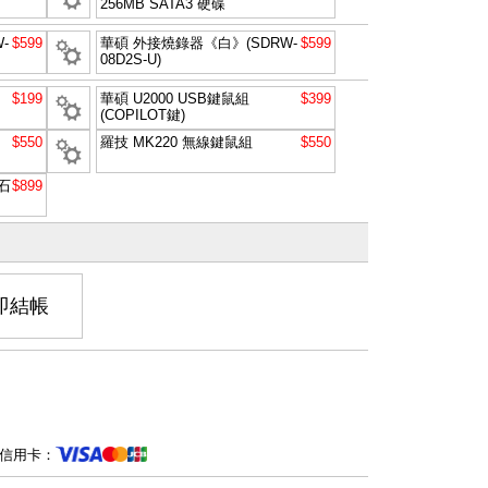
256MB SATA3 硬碟
-
$599
華碩 外接燒錄器《白》(SDRW-
$599
08D2S-U)
$199
華碩 U2000 USB鍵鼠組
$399
(COPILOT鍵)
$550
羅技 MK220 無線鍵鼠組
$550
石
$899
即結帳
信用卡：