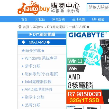
首頁
3C數位
家電影視
生活娛樂
MIT精選
首頁
3C數位
DIY組裝電腦
一鍵AI AMD◆
▶DIY組裝電腦
◆一鍵AI AMD◆
★館長推薦★
● Windows 系統專區
● 需求分類
● 迷你系列(小台電腦)
● Intel處理器快搜
● AMD處理器快搜
● 顯示卡分類
● 品牌分類