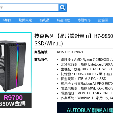
A幣館
期間限定
福利品
特惠活動
專題報導
討論區
技嘉系列【晶片設計Win】R7-9850X3
SSD/Win11)
商品編號
IA1505210039821
商品特色
處理器：AMD Ryzen 7 9850X3D
水冷散熱器：酷碼 EliteLiquid 360 
主機板：技嘉 B850 EAGLE WIFI6E
記憶體：DDR5-6000 16G 黑（2組
固態硬碟：1TB M.2 PCIe SSD
顯示卡：技嘉Radeon AI PRO R9700
電源供應器：酷碼 MWE Gold 850 
電腦機殼：MONTECH SKY ONE L
作業系統：Windows 11 家用中文