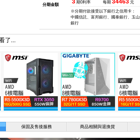
3
34463
期0利率
每期
元
分期金額
※分期付款接受以下銀行之信用卡：
中國信託、富邦銀行、國泰銀行、玉山
銀行
了...
保固及售後服務
商品相關與退換貨