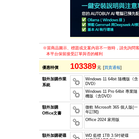
※當商品圖示、標題或文案內容不一致時，請先詢問
本平台保留接受訂單與否的權利
103389
優惠特價
元
[
買貴通報
]
額外加購作業
Windows 11 64bit 隨機版《含
DVD》
系統
Windows 11 Pro 64bit 專業隨
機版《含DVD》
額外加購
微軟 Microsoft 365 個人版(一
年訂閱)
Office文書
Office 2024 家用版
額外加購硬碟
WD 藍標 1TB 3.5吋硬碟