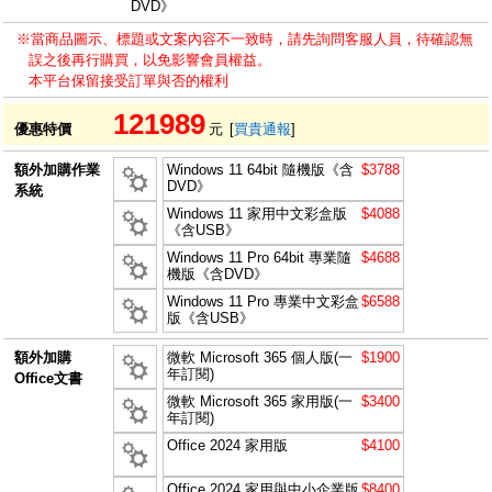
DVD》
※當商品圖示、標題或文案內容不一致時，請先詢問客服人員，待確認無
誤之後再行購買，以免影響會員權益。
本平台保留接受訂單與否的權利
121989
優惠特價
元
[
買貴通報
]
額外加購作業
Windows 11 64bit 隨機版《含
$3788
DVD》
系統
Windows 11 家用中文彩盒版
$4088
《含USB》
Windows 11 Pro 64bit 專業隨
$4688
機版《含DVD》
Windows 11 Pro 專業中文彩盒
$6588
版《含USB》
額外加購
微軟 Microsoft 365 個人版(一
$1900
年訂閱)
Office文書
微軟 Microsoft 365 家用版(一
$3400
年訂閱)
Office 2024 家用版
$4100
Office 2024 家用與中小企業版
$8400