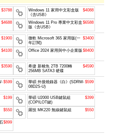
$3788
Windows 11 家用中文彩盒版
$4088
《含USB》
$4688
Windows 11 Pro 專業中文彩盒
$6588
版《含USB》
$1900
微軟 Microsoft 365 家用版(一
$3400
年訂閱)
$4100
Office 2024 家用與中小企業版
$8400
$3590
希捷 新梭魚 2TB 7200轉
$4590
256MB SATA3 硬碟
-
$599
華碩 外接燒錄器《白》(SDRW-
$599
08D2S-U)
$199
華碩 U2000 USB鍵鼠組
$399
(COPILOT鍵)
$550
羅技 MK220 無線鍵鼠組
$550
石
$899