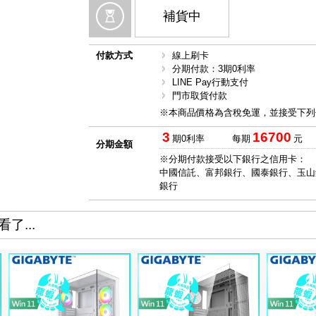
補貨中
付款方式
線上刷卡
分期付款：3期0利率
LINE Pay行動支付
門市取貨付款
※本商品價格為含稅免運，並接受下列
3
16700
期0利率
每期
元
分期金額
※分期付款接受以下銀行之信用卡：
中國信託、富邦銀行、國泰銀行、玉山
銀行
了...