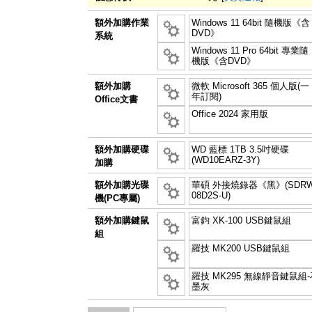
額外加購作業
Windows 11 64bit 隨機版《含
DVD》
系統
Windows 11 Pro 64bit 專業隨
機版《含DVD》
額外加購
微軟 Microsoft 365 個人版(一
年訂閱)
Office文書
Office 2024 家用版
額外加購硬碟
WD 藍標 1TB 3.5吋硬碟
(WD10EARZ-3Y)
加購
額外加購光碟
華碩 外接燒錄器《黑》(SDRW
08D2S-U)
機(PC專屬)
額外加購鍵鼠
富鈞 XK-100 USB鍵鼠組
組
羅技 MK200 USB鍵鼠組
羅技 MK295 無線靜音鍵鼠組-
墨灰