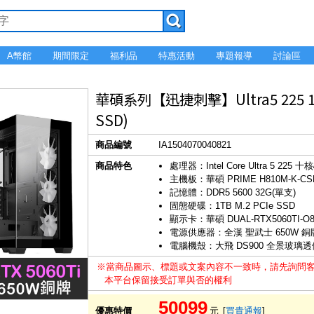
A幣館
期間限定
福利品
特惠活動
專題報導
討論區
華碩系列【迅捷刺擊】Ultra5 225 10
SSD)
商品編號
IA1504070040821
商品特色
處理器：Intel Core Ultra 5 225 十
主機板：華碩 PRIME H810M-K-CS
記憶體：DDR5 5600 32G(單支)
固態硬碟：1TB M.2 PCIe SSD
顯示卡：華碩 DUAL-RTX5060TI-O
電源供應器：全漢 聖武士 650W 銅
電腦機殼：大飛 DS900 全景玻璃透側
※當商品圖示、標題或文案內容不一致時，請先詢問
本平台保留接受訂單與否的權利
50099
優惠特價
元
[
買貴通報
]