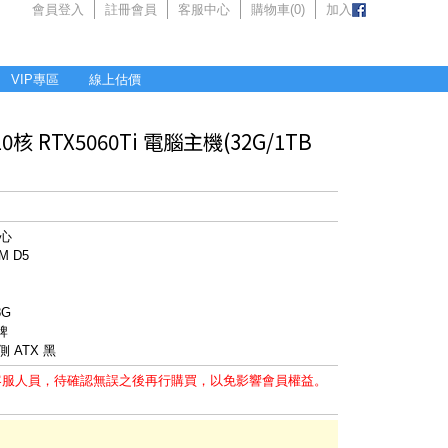
會員登入
註冊會員
客服中心
購物車(
0
)
加入
VIP專區
線上估價
核 RTX5060Ti 電腦主機(32G/1TB
核心
M D5
8G
牌
 ATX 黑
客服人員，待確認無誤之後再行購買，以免影響會員權益。