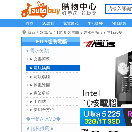
首頁
3C數位
家電影視
生活娛樂
MIT精選
首頁
3C數位
DIY組裝電腦
需求分類
▸ 電玩娛樂
▶DIY組裝電腦
● 需求分類
▸ 文書商務
▸ 電玩娛樂
▸ 電競旗艦
▸ 動畫繪圖
▸ 專業剪輯
▸ 工作站
▸ 夢幻全方位
◆一鍵AI AMD◆
★館長推薦★