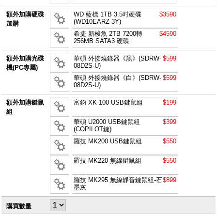
額外加購硬碟
WD 藍標 1TB 3.5吋硬碟
$3590
(WD10EARZ-3Y)
加購
希捷 新梭魚 2TB 7200轉
$4590
256MB SATA3 硬碟
額外加購光碟
華碩 外接燒錄器《黑》(SDRW-
$599
08D2S-U)
機(PC專屬)
華碩 外接燒錄器《白》(SDRW-
$599
08D2S-U)
額外加購鍵鼠
富鈞 XK-100 USB鍵鼠組
$199
組
華碩 U2000 USB鍵鼠組
$399
(COPILOT鍵)
羅技 MK200 USB鍵鼠組
$550
羅技 MK220 無線鍵鼠組
$550
羅技 MK295 無線靜音鍵鼠組-石
$899
墨灰
購買數量