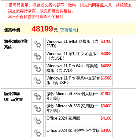
※當商品圖示、標題或文案內容不一致時，請先詢問客服人員，待確認無
誤之後再行購買，以免影響會員權益。
本平台保留接受訂單與否的權利
48199
優惠特價
元
[
買貴通報
]
額外加購作業
Windows 11 64bit 隨機版《含
$3788
DVD》
系統
Windows 11 家用中文彩盒版
$4088
《含USB》
Windows 11 Pro 64bit 專業隨
$4688
機版《含DVD》
Windows 11 Pro 專業中文彩盒
$6588
版《含USB》
額外加購
微軟 Microsoft 365 個人版(一
$1900
年訂閱)
Office文書
微軟 Microsoft 365 家用版(一
$3400
年訂閱)
Office 2024 家用版
$4100
Office 2024 家用與中小企業版
$8400