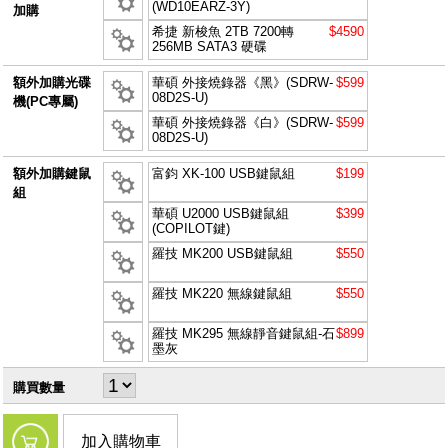
(WD10EARZ-3Y)
加購
希捷 新梭魚 2TB 7200轉
$4590
256MB SATA3 硬碟
額外加購光碟
華碩 外接燒錄器《黑》(SDRW-
$599
08D2S-U)
機(PC專屬)
華碩 外接燒錄器《白》(SDRW-
$599
08D2S-U)
額外加購鍵鼠
富鈞 XK-100 USB鍵鼠組
$199
組
華碩 U2000 USB鍵鼠組
$399
(COPILOT鍵)
羅技 MK200 USB鍵鼠組
$550
羅技 MK220 無線鍵鼠組
$550
羅技 MK295 無線靜音鍵鼠組-石
$899
墨灰
購買數量
加入購物車