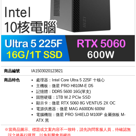
商品編號
IA1503020123821
商品特色
處理器：Intel Core Ultra 5 225F 十核心
主機板：微星 PRO H810M-E D5
記憶體：DDR5 5600 16G(單支)
固態硬碟：1TB M.2 PCIe SSD
顯示卡：微星 RTX 5060 8G VENTUS 2X OC
電源供應器：微星 MAG A600DN 600W
電腦機殼：微星 PRO SHIELD M100P 金屬側板 M-
ATX 黑
※當商品圖示、標題或文案內容不一致時，請先詢問客服人員，待確認無
誤之後再行購買，以免影響會員權益。