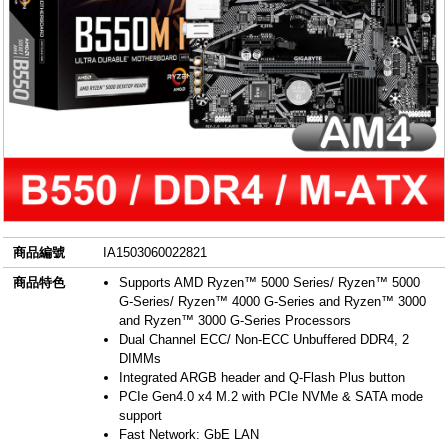
商品編號
IA1503060022821
商品特色
Supports AMD Ryzen™ 5000 Series/ Ryzen™ 5000
G-Series/ Ryzen™ 4000 G-Series and Ryzen™ 3000
and Ryzen™ 3000 G-Series Processors​
Dual Channel ECC/ Non-ECC Unbuffered DDR4, 2
DIMMs​
Integrated ARGB header and Q-Flash Plus button
PCIe Gen4.0 x4 M.2 with PCIe NVMe & SATA mode
support​
Fast Network: GbE LAN