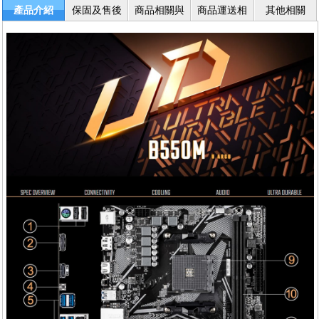
產品介紹
保固及售後
商品相關與
商品運送相
其他相關
服務
退換貨
關