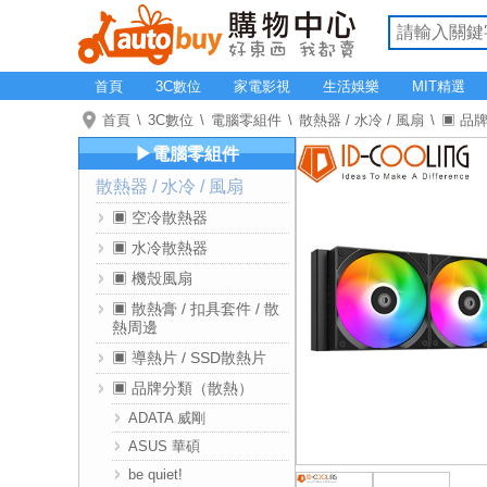
首頁
3C數位
家電影視
生活娛樂
MIT精選
首頁
3C數位
電腦零組件
散熱器 / 水冷 / 風扇
▣ 品
▶電腦零組件
散熱器 / 水冷 / 風扇
▣ 空冷散熱器
▣ 水冷散熱器
▣ 機殼風扇
▣ 散熱膏 / 扣具套件 / 散
熱周邊
▣ 導熱片 / SSD散熱片
▣ 品牌分類（散熱）
ADATA 威剛
ASUS 華碩
be quiet!