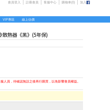
會員登入
註冊會員
客服中心
購物車(
0
)
加入
VIP專區
線上估價
體式水冷散熱器《黑》(5年保)
客服人員，待確認無誤之後再行購買，以免影響會員權益。