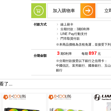
加入購物車
立
付款方式
線上刷卡
分期付款：3期0利率
LINE Pay行動支付
門市取貨付款
※本商品價格為含稅免運，並接受下列
3
897
期0利率
每期
元
分期金額
※分期付款接受以下銀行之信用卡：
中國信託、富邦銀行、國泰銀行、玉山
銀行
了...