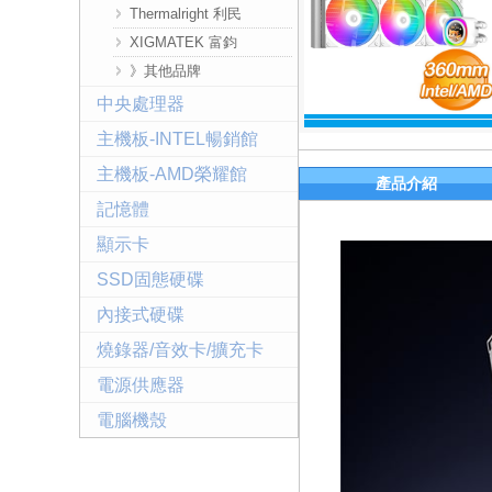
Thermalright 利民
XIGMATEK 富鈞
》其他品牌
中央處理器
主機板-INTEL暢銷館
主機板-AMD榮耀館
產品介紹
記憶體
顯示卡
SSD固態硬碟
內接式硬碟
燒錄器/音效卡/擴充卡
電源供應器
電腦機殼