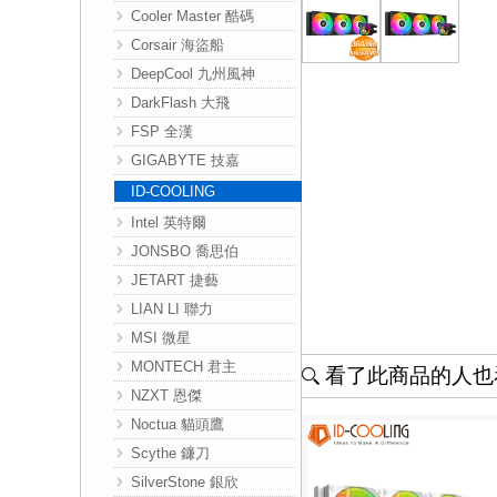
Cooler Master 酷碼
Corsair 海盜船
DeepCool 九州風神
DarkFlash 大飛
FSP 全漢
GIGABYTE 技嘉
ID-COOLING
Intel 英特爾
JONSBO 喬思伯
JETART 捷藝
LIAN LI 聯力
MSI 微星
MONTECH 君主
看了此商品的人也看
NZXT 恩傑
Noctua 貓頭鷹
Scythe 鐮刀
SilverStone 銀欣