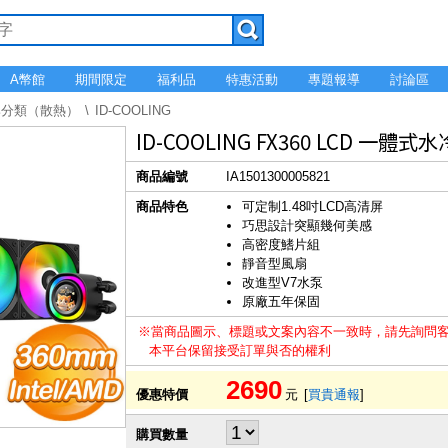
A幣館
期間限定
福利品
特惠活動
專題報導
討論區
牌分類（散熱）
ID-COOLING
ID-COOLING FX360 LCD 一
商品編號
IA1501300005821
商品特色
可定制1.48吋LCD高清屏
巧思設計突顯幾何美感
高密度鰭片組
靜音型風扇
改進型V7水泵
原廠五年保固
※當商品圖示、標題或文案內容不一致時，請先詢問
本平台保留接受訂單與否的權利
2690
優惠特價
元
[
買貴通報
]
購買數量