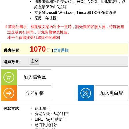
國際電磁相容性安規CE、FCC、VCCI、BSMI認證，與
綠色環保RoHS規範
支援Microsoft Windows、Linux 和 DOS 作業系統
原廠一年保固
※當商品圖示、標題或文案內容不一致時，請先詢問客服人員，待確認無
誤之後再行購買，以免影響會員權益。
本平台保留接受訂單與否的權利
1070
優惠特價
元
[
買貴通報
]
購買數量
加入購物車
立即結帳
加入黑白配
付款方式
線上刷卡
分期付款：3期0利率
LINE Pay行動支付
超商取貨付款