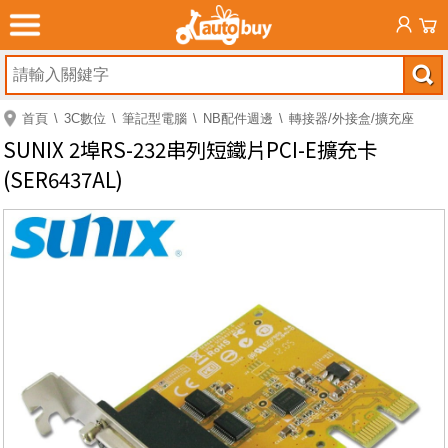
首頁
3C數位
筆記型電腦
NB配件週邊
轉接器/外接盒/擴充座
SUNIX 2埠RS-232串列短鐵片PCI-E擴充卡
(SER6437AL)