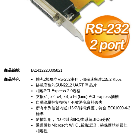
商品編號
IA1412220005821
商品特色
擴充2埠獨立RS-232串列，傳輸速率達115.2 Kbps
搭載高性能SUN2212 UART 單晶片
相容PCI Express 2.0規格
支援x1, x2, x4, x8, x16 (lane) PCI Express插槽
自動流量控制技術可有效避免資料丟失
所有串列信號內嵌±15KV靜電保護，符合IEC61000-4-2
標準
隨插即用，I/O 位址和IRQ由系統BIOS分配
通過微軟Microsoft WHQL嚴格認證，確保硬體的最佳
相容性