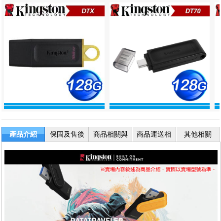
產品介紹
保固及售後
商品相關與
商品運送相
其他相關
服務
退換貨
關