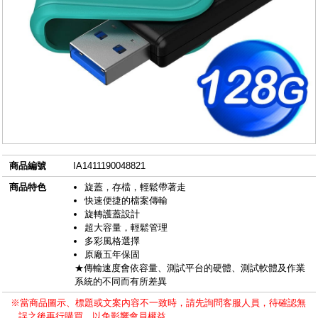
商品編號
IA1411190048821
商品特色
旋蓋，存檔，輕鬆帶著走
快速便捷的檔案傳輸
旋轉護蓋設計
超大容量，輕鬆管理
多彩風格選擇
原廠五年保固
★傳輸速度會依容量、測試平台的硬體、測試軟體及作業
系統的不同而有所差異
※當商品圖示、標題或文案內容不一致時，請先詢問客服人員，待確認無
誤之後再行購買，以免影響會員權益。