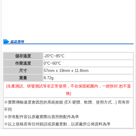
儲存溫度
-20°C~85°C
作業溫度
0°C~60°C
尺寸
57mm x 19mm x 11.8mm
重量
8.72g
(生產測試、研發測試等非正常使用，不在保固範圍內，一經拆封.恕不退
換)
※實際傳輸速度會因您的系統效能 (EX:硬體、軟體、使用方式...) 而有所
不同
※所有配件皆以原廠實際出貨所附配件為準
※以上規格若有任何錯誤或原廠更動，以原廠所公佈資料為準