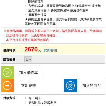
刪除的檔案
方便的設計。將硬碟掛到鑰匙圈上,確保其安全,這樣無
論您深處何處,只要您需要,都可使用儲存空間
原廠五年保固
★傳輸速度會依容量、測試平台的硬體、測試軟體及作業
系統的不同而有所差異
※當商品圖示、標題或文案內容不一致時，請先詢問客服人員，待確認無
誤之後再行購買，以免影響會員權益。
本平台保留接受訂單與否的權利
2670
優惠特價
元
[
買貴通報
]
購買數量
加入購物車
立即結帳
加入黑白配
付款方式
線上刷卡
分期付款：3期0利率