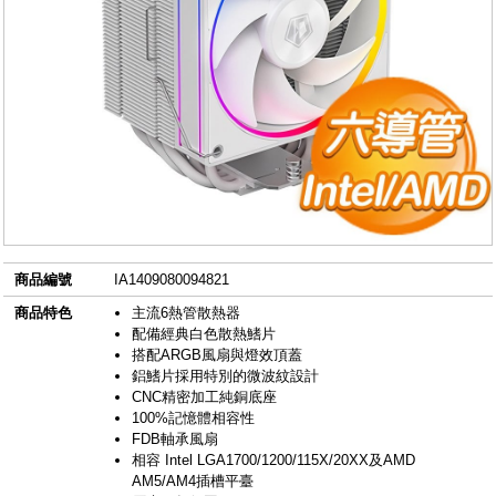
商品編號
IA1409080094821
商品特色
主流6熱管散熱器
配備經典白色散熱鰭片
搭配ARGB風扇與燈效頂蓋
鋁鰭片採用特別的微波紋設計
CNC精密加工純銅底座
100%記憶體相容性
FDB軸承風扇
相容 Intel LGA1700/1200/115X/20XX及AMD
AM5/AM4插槽平臺