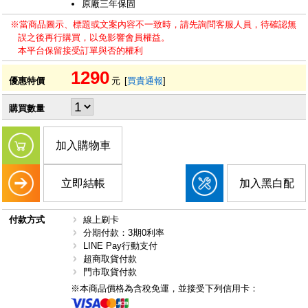
原廠三年保固
※當商品圖示、標題或文案內容不一致時，請先詢問客服人員，待確認無
誤之後再行購買，以免影響會員權益。
本平台保留接受訂單與否的權利
1290
優惠特價
元
[
買貴通報
]
購買數量
加入購物車
立即結帳
加入黑白配
付款方式
線上刷卡
分期付款：3期0利率
LINE Pay行動支付
超商取貨付款
門市取貨付款
※本商品價格為含稅免運，並接受下列信用卡：