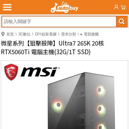
首頁
3C數位
DIY組裝電腦
需求分類
▸ 電競旗艦
微星系列【狙擊殺陣】Ultra7 265K 20核
RTX5060Ti 電腦主機(32G/1T SSD)