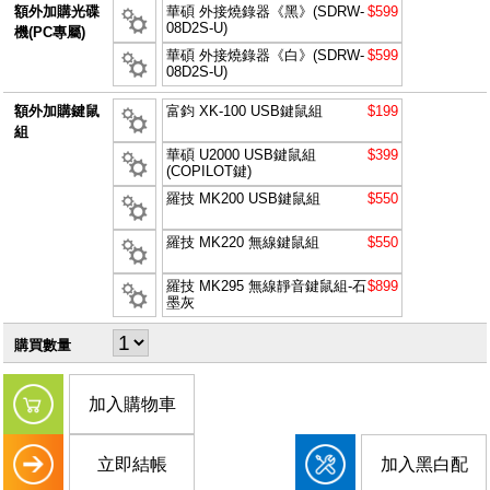
額外加購光碟
華碩 外接燒錄器《黑》(SDRW-
$599
08D2S-U)
機(PC專屬)
華碩 外接燒錄器《白》(SDRW-
$599
08D2S-U)
額外加購鍵鼠
富鈞 XK-100 USB鍵鼠組
$199
組
華碩 U2000 USB鍵鼠組
$399
(COPILOT鍵)
羅技 MK200 USB鍵鼠組
$550
羅技 MK220 無線鍵鼠組
$550
羅技 MK295 無線靜音鍵鼠組-石
$899
墨灰
購買數量
加入購物車
立即結帳
加入黑白配