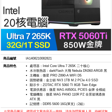
商品編號
IA1408210082821
商品特色
處理器：Intel Core Ultra 7 265K 二十核心
水冷散熱器：darkFlash 大飛 Nebula DN360 ARGB 黑
主機板：微星 PRO Z890-A WIFI D5
固態硬碟：金士頓 NV3 1TB M.2 PCIe 4.0 SSD
顯示卡：ZOTAC RTX 5060 TI 8GB Twin Edge
電源供應器：微星 MAG A850GL PCIE5 金牌 全模組
電腦機殼：微星 MAG PANO 110R PZ 全景玻璃透側
ATX 黑
記憶體：DDR5 5600 16G(單支)（2組）
※當商品圖示、標題或文案內容不一致時，請先詢問客服人員，待確認無