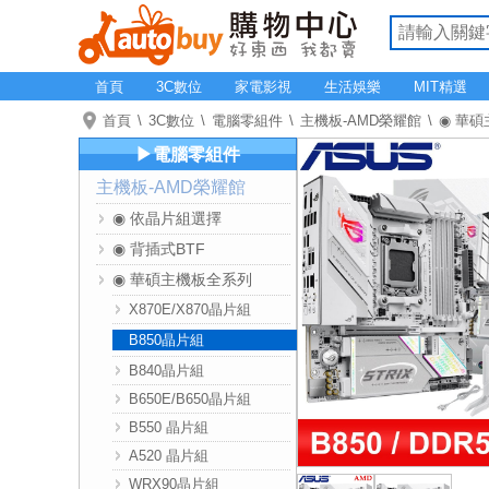
首頁
3C數位
家電影視
生活娛樂
MIT精選
首頁
3C數位
電腦零組件
主機板-AMD榮耀館
◉ 華
▶電腦零組件
主機板-AMD榮耀館
◉ 依晶片組選擇
◉ 背插式BTF
◉ 華碩主機板全系列
X870E/X870晶片組
B850晶片組
B840晶片組
B650E/B650晶片組
B550 晶片組
A520 晶片組
WRX90晶片組