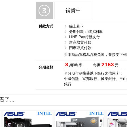
補貨中
付款方式
線上刷卡
分期付款：3期0利率
LINE Pay行動支付
超商取貨付款
門市取貨付款
※本商品價格為含稅免運，並接受下列
3
2163
期0利率
每期
元
分期金額
※分期付款接受以下銀行之信用卡：
中國信託、富邦銀行、國泰銀行、玉山
銀行
了...