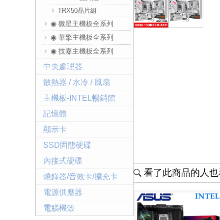
TRX50晶片組
◉ 微星主機板全系列
◉ 華擎主機板全系列
◉ 技嘉主機板全系列
中央處理器
散熱器 / 水冷 / 風扇
主機板-INTEL暢銷館
記憶體
顯示卡
SSD固態硬碟
內接式硬碟
看了此商品的人也看
燒錄器/音效卡/擴充卡
電源供應器
電腦機殼