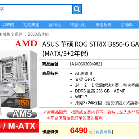
A幣館
期間限定
福利品
特惠活動
專題報導
討論區
碩主機板全系列
B850晶片組
ASUS 華碩 ROG STRIX B850-G 
(MATX/3+2年保)
商品編號
IA1406030049821
商品特色
AI 網路 II
支援 Gen 5
14 + 2 + 1 電源解決方案，每功率
DDR5 最高 256 GB，AEMP
WIFI 7
原廠3+2年保固（延長保固方式請
※當商品圖示、標題或文案內容不一致時，請先詢問
本平台保留接受訂單與否的權利
6490
優惠特價
元
[
買貴通報
]