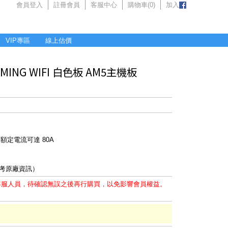
會員登入
註冊會員
客服中心
購物車(
0
)
加入
VIP專區
線上估價
GAMING WIFI 白色板 AM5主機板
級額定電流可達 80A
參考原廠資訊）
客服人員，待確認無誤之後再行購買，以免影響會員權益。