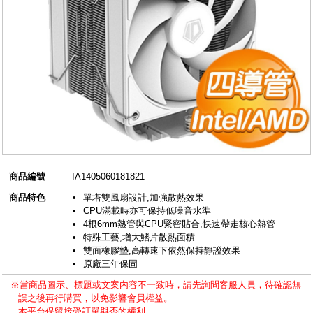
商品編號
IA1405060181821
商品特色
單塔雙風扇設計,加強散熱效果
CPU滿載時亦可保持低噪音水準
4根6mm熱管與CPU緊密貼合,快速帶走核心熱管
特殊工藝,增大鰭片散熱面積
雙面橡膠墊,高轉速下依然保持靜謐效果
原廠三年保固
※當商品圖示、標題或文案內容不一致時，請先詢問客服人員，待確認無
誤之後再行購買，以免影響會員權益。
本平台保留接受訂單與否的權利