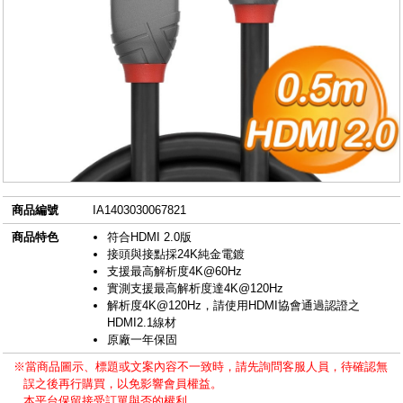
商品編號
IA1403030067821
商品特色
符合HDMI 2.0版
接頭與接點採24K純金電鍍
支援最高解析度4K@60Hz
實測支援最高解析度達4K@120Hz
解析度4K@120Hz，請使用HDMI協會通過認證之
HDMI2.1線材
原廠一年保固
※當商品圖示、標題或文案內容不一致時，請先詢問客服人員，待確認無
誤之後再行購買，以免影響會員權益。
本平台保留接受訂單與否的權利