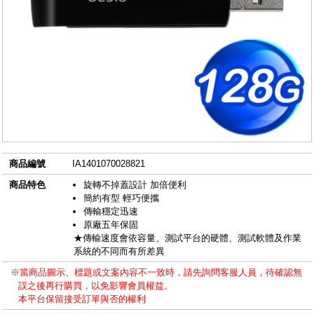
商品編號
IA1401070028821
商品特色
旋轉不掉蓋設計 加倍便利
簡約有型 輕巧便攜
傳輸穩定迅速
原廠五年保固
★傳輸速度會依容量、測試平台的硬體、測試軟體及作業
系統的不同而有所差異
※當商品圖示、標題或文案內容不一致時，請先詢問客服人員，待確認無
誤之後再行購買，以免影響會員權益。
本平台保留接受訂單與否的權利