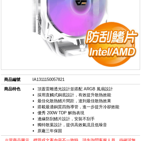
商品編號
IA1311150057821
商品特色
頂蓋雷雕透光設計並搭配 ARGB 風扇設計
採用直觸式銅底設計，有效提升散熱效能
最佳化散熱鰭片間距，達到最佳散熱效果
搭載最適銅質四熱導管，進一步提升冷卻效能
優秀 200W TDP 解熱表現
邊緣防刮鰭片設計，安裝不刮手
獨特散葉設計，提供高效氣流且低噪音
原廠三年保固
※當商品圖示、標題或文案內容不一致時，請先詢問客服人員，待確認無