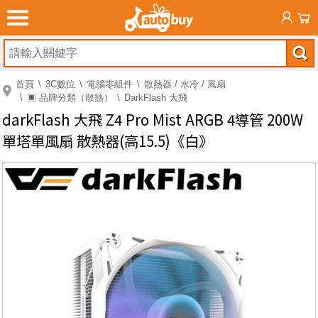
首頁
3C數位
電腦零組件
散熱器 / 水冷 / 風扇
▣ 品牌分類（散熱）
DarkFlash 大飛
darkFlash 大飛 Z4 Pro Mist ARGB 4導管 200W
單塔單風扇 散熱器(高15.5)《白》