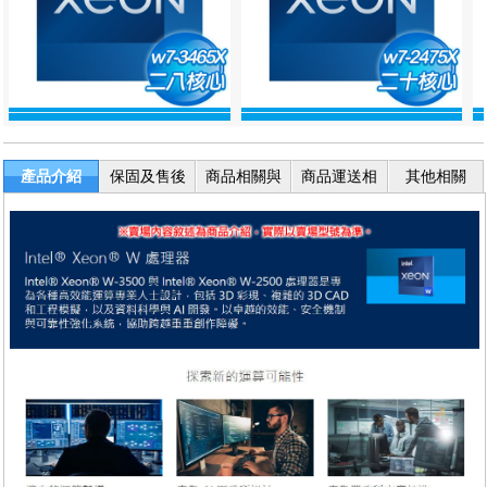
產品介紹
保固及售後
商品相關與
商品運送相
其他相關
服務
退換貨
關