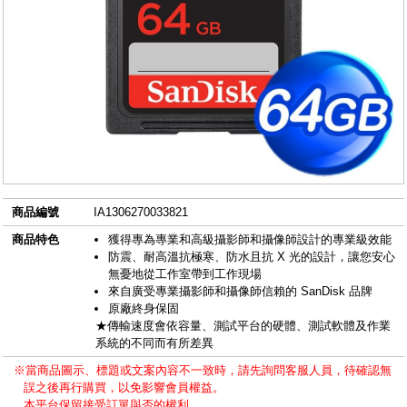
商品編號
IA1306270033821
商品特色
獲得專為專業和高級攝影師和攝像師設計的專業級效能
防震、耐高溫抗極寒、防水且抗 X 光的設計，讓您安心
無憂地從工作室帶到工作現場
來自廣受專業攝影師和攝像師信賴的 SanDisk 品牌
原廠終身保固
★傳輸速度會依容量、測試平台的硬體、測試軟體及作業
系統的不同而有所差異
※當商品圖示、標題或文案內容不一致時，請先詢問客服人員，待確認無
誤之後再行購買，以免影響會員權益。
本平台保留接受訂單與否的權利