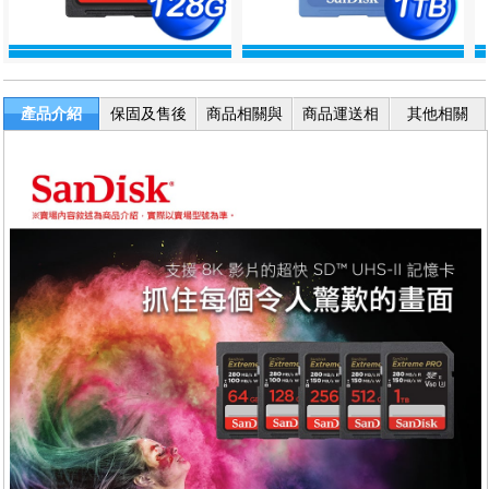
產品介紹
保固及售後
商品相關與
商品運送相
其他相關
服務
退換貨
關