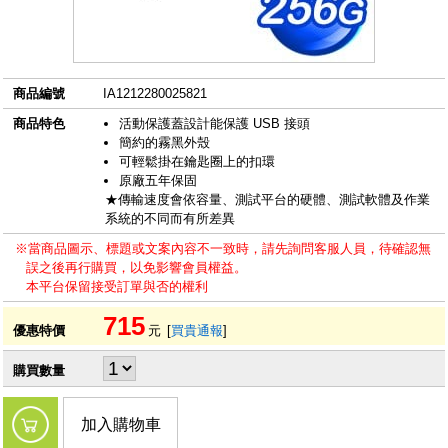
商品編號
IA1212280025821
商品特色
活動保護蓋設計能保護 USB 接頭
簡約的霧黑外殼
可輕鬆掛在鑰匙圈上的扣環
原廠五年保固
★傳輸速度會依容量、測試平台的硬體、測試軟體及作業
系統的不同而有所差異
※當商品圖示、標題或文案內容不一致時，請先詢問客服人員，待確認無
誤之後再行購買，以免影響會員權益。
本平台保留接受訂單與否的權利
715
優惠特價
元
[
買貴通報
]
購買數量
加入購物車