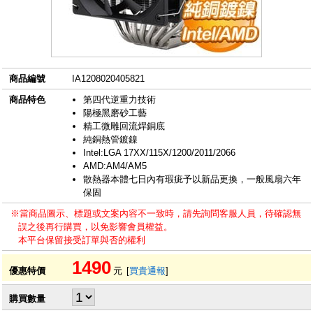
商品編號
IA1208020405821
商品特色
第四代逆重力技術
陽極黑磨砂工藝
精工微雕回流焊銅底
純銅熱管鍍鎳
Intel:LGA 17XX/115X/1200/2011/2066
AMD:AM4/AM5
散熱器本體七日內有瑕疵予以新品更換，一般風扇六年
保固
※當商品圖示、標題或文案內容不一致時，請先詢問客服人員，待確認無
誤之後再行購買，以免影響會員權益。
本平台保留接受訂單與否的權利
1490
優惠特價
元
[
買貴通報
]
購買數量