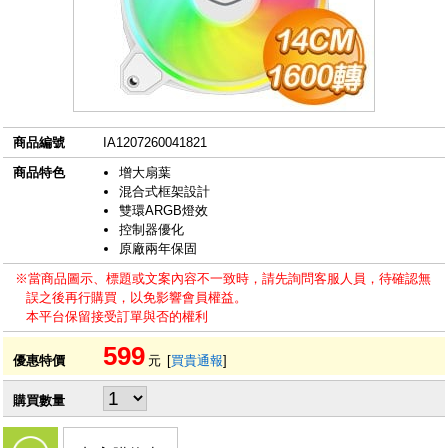
商品編號
IA1207260041821
商品特色
增大扇葉
混合式框架設計
雙環ARGB燈效
控制器優化
原廠兩年保固
※當商品圖示、標題或文案內容不一致時，請先詢問客服人員，待確認無
誤之後再行購買，以免影響會員權益。
本平台保留接受訂單與否的權利
599
優惠特價
元
[
買貴通報
]
購買數量