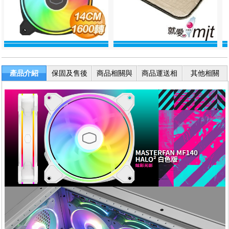
產品介紹
保固及售後
商品相關與
商品運送相
其他相關
服務
退換貨
關