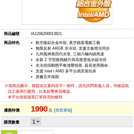
商品編號
IA1206200013821
商品特色
航空級鋁合金外殼, 真空鏡面電鍍工藝
無限反射 ARGB 水冷頭, 支援主板燈光同步
九州風神第四代水泵, 三相六極內繞馬達
全新 Z 字型散熱鰭片與高密度低水組冷排
水冷排採動態平衡洩壓技術, 延長使用壽命
支援 Intel / AMD 多平台易安裝扣具
原廠五年保固
※當商品圖示、標題或文案內容不一致時，請先詢問客服人員，待確認無
誤之後再行購買，以免影響會員權益。
本平台保留接受訂單與否的權利
1990
優惠特價
元
[
買貴通報
]
購買數量