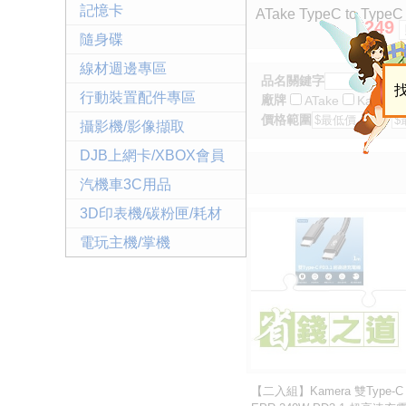
記憶卡
ATake TypeC to T
249
$
（海洋
隨身碟
線材週邊專區
品名關鍵字
行動裝置配件專區
廠牌
ATake
Kamera
價格範圍
至
攝影機/影像擷取
DJB上網卡/XBOX會員
汽機車3C用品
3D印表機/碳粉匣/耗材
電玩主機/掌機
【二入組】Kamera 雙Type-C