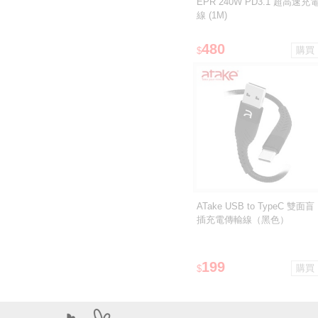
EPR 240W PD3.1 超高速充
線 (1M)
480
$
ATake USB to TypeC 雙面盲
插充電傳輸線（黑色）
199
$