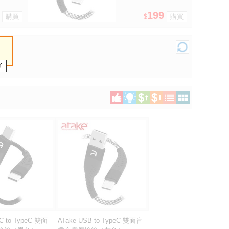
199
$
eC to TypeC 雙面
ATake USB to TypeC 雙面盲