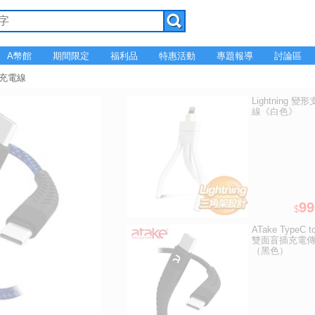
A幣館
期間限定
福利品
特惠活動
專題報導
討論區
C 充電線
Lightning 
線《白色》
99
$
ATake TypeC t
雙面盲插充電
（黑色）