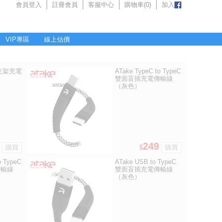
會員登入
註冊會員
客服中心
購物車(
0
)
加入
VIP專區
線上估價
變形支架充電
ATake TypeC to TypeC
雙面盲插充電傳輸線
（灰色）
249
$
o TypeC
ATake USB to TypeC
傳輸線
雙面盲插充電傳輸線
（灰色）