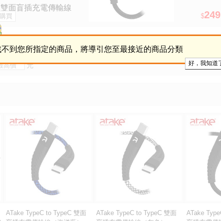
ypeC 雙面盲插充電傳輸線
249
$
藍）
找不到您所指定的商品，將導引您至最接近的商品分類
元
ATake TypeC to TypeC 雙面
ATake TypeC to TypeC 雙面
ATake Typ