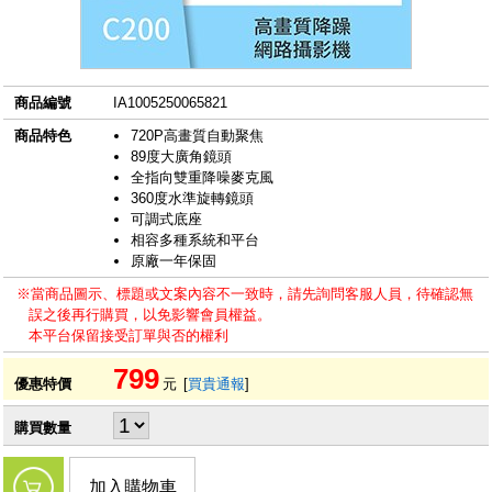
商品編號
IA1005250065821
商品特色
720P高畫質自動聚焦
89度大廣角鏡頭
全指向雙重降噪麥克風
360度水準旋轉鏡頭
可調式底座
相容多種系統和平台
原廠一年保固
※當商品圖示、標題或文案內容不一致時，請先詢問客服人員，待確認無
誤之後再行購買，以免影響會員權益。
本平台保留接受訂單與否的權利
799
優惠特價
元
[
買貴通報
]
購買數量
加入購物車