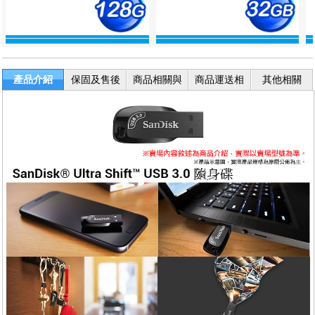
產品介紹
保固及售後
商品相關與
商品運送相
其他相關
服務
退換貨
關