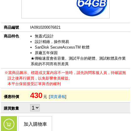
商品編號
IA0910200076821
商品特色
無蓋式設計
設計精緻，操作簡易
SanDisk SecureAccessTM 軟體
原廠五年保固
★傳輸速度會依容量、測試平台的硬體、測試軟體及作業
系統的不同而有所差異
※當商品圖示、標題或文案內容不一致時，請先詢問客服人員，待確認無
誤之後再行購買，以免影響會員權益。
本平台保留接受訂單與否的權利
430
優惠特價
元
[
買貴通報
]
購買數量
加入購物車