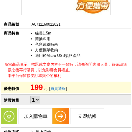
商品編號
IA0711160012821
商品特色
線長1.5m
隨插即用
色彩繽紛時尚
方便攜帶收納
適用於Micro USB規格產品
※當商品圖示、標題或文案內容不一致時，請先詢問客服人員，待確認無
誤之後再行購買，以免影響會員權益。
本平台保留接受訂單與否的權利
199
優惠特價
元
[
買貴通報
]
購買數量
加入購物車
立即結帳
付款方式
線上刷卡