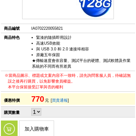
商品編號
IA0702220055821
商品特色
緊湊的隨插即用設計
高速USB效能
與 USB 3.0 和 2.0 連接埠相容
原廠五年保固
★傳輸速度會依容量、測試平台的硬體、測試軟體及作業
系統的不同而有所差異
※當商品圖示、標題或文案內容不一致時，請先詢問客服人員，待確認無
誤之後再行購買，以免影響會員權益。
本平台保留接受訂單與否的權利
770
優惠特價
元
[
買貴通報
]
購買數量
加入購物車