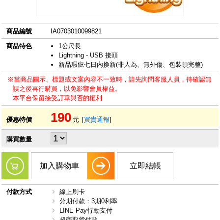
商品編號
IA0703010099821
商品特色
1公尺長
Lightning - USB 接頭
新品瑕疵七日內換新(非人為、無外傷、包裝須完整)
※當商品圖示、標題或文案內容不一致時，請先詢問客服人員，待確認無
誤之後再行購買，以免影響會員權益。
本平台保留接受訂單與否的權利
190
優惠特價
元
[
買貴通報
]
購買數量
加入購物車
立即結帳
付款方式
線上刷卡
分期付款：3期0利率
LINE Pay行動支付
超商取貨付款