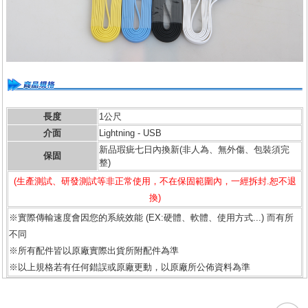
長度
1公尺
介面
Lightning - USB
新品瑕疵七日內換新(非人為、無外傷、包裝須完
保固
整)
(生產測試、研發測試等非正常使用，不在保固範圍內，一經拆封.恕不退
換)
※實際傳輸速度會因您的系統效能 (EX:硬體、軟體、使用方式...) 而有所
不同
※所有配件皆以原廠實際出貨所附配件為準
※以上規格若有任何錯誤或原廠更動，以原廠所公佈資料為準