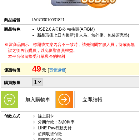
商品編號
IA0703010031821
商品特色
USB2.0 A母B公 轉接頭(AF/BM)
新品瑕疵七日內換新(非人為、無外傷、包裝須完整)
※當商品圖示、標題或文案內容不一致時，請先詢問客服人員，待確認無
誤之後再行購買，以免影響會員權益。
本平台保留接受訂單與否的權利
49
優惠特價
元
[
買貴通報
]
購買數量
加入購物車
立即結帳
付款方式
線上刷卡
分期付款：3期0利率
LINE Pay行動支付
超商取貨付款
門市取貨付款