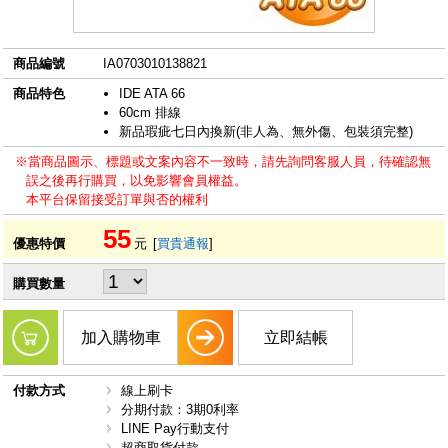
商品編號
IA0703010138821
商品特色
IDE ATA 66
60cm 排線
新品瑕疵七日內換新(非人為、無外傷、包裝須完整)
※當商品圖示、標題或文案內容不一致時，請先詢問客服人員，待確認無
誤之後再行購買，以免影響會員權益。
本平台保留接受訂單與否的權利
55
優惠特價
元
[
買貴通報
]
購買數量
加入購物車
立即結帳
付款方式
線上刷卡
分期付款：3期0利率
LINE Pay行動支付
超商取貨付款