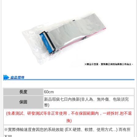
長度
60cm
新品瑕疵七日內換新(非人為、無外傷、包裝須完
保固
整)
(生產測試、研發測試等非正常使用，不在保固範圍內，一經拆封.恕不退
換)
※實際傳輸速度會因您的系統效能 (EX:硬體、軟體、使用方式...) 而有所
不同