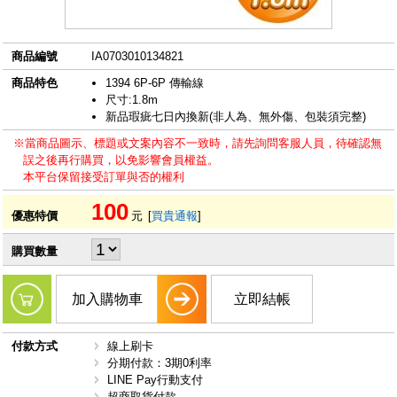
商品編號
IA0703010134821
商品特色
1394 6P-6P 傳輸線
尺寸:1.8m
新品瑕疵七日內換新(非人為、無外傷、包裝須完整)
※當商品圖示、標題或文案內容不一致時，請先詢問客服人員，待確認無
誤之後再行購買，以免影響會員權益。
本平台保留接受訂單與否的權利
100
優惠特價
元
[
買貴通報
]
購買數量
加入購物車
立即結帳
付款方式
線上刷卡
分期付款：3期0利率
LINE Pay行動支付
超商取貨付款