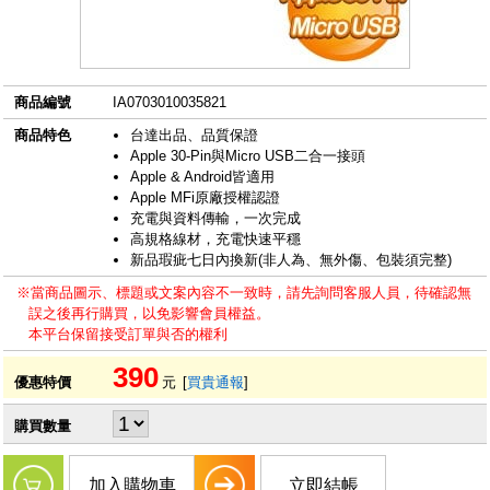
商品編號
IA0703010035821
商品特色
台達出品、品質保證
Apple 30-Pin與Micro USB二合一接頭
Apple & Android皆適用
Apple MFi原廠授權認證
充電與資料傳輸，一次完成
高規格線材，充電快速平穩
新品瑕疵七日內換新(非人為、無外傷、包裝須完整)
※當商品圖示、標題或文案內容不一致時，請先詢問客服人員，待確認無
誤之後再行購買，以免影響會員權益。
本平台保留接受訂單與否的權利
390
優惠特價
元
[
買貴通報
]
購買數量
加入購物車
立即結帳