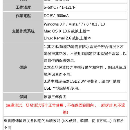
工作溫度
5–50°C / 41–121°F
作業電壓
DC 5V, 900mA
Windows XP / Vista / 7 / 8 / 8.1 / 10
支援作業系統
Mac OS X 10.6 或以上版本
Linux Kernel 2.6 或以上版本
1.其防水/防塵功能需在防水蓋完全密合情況下才
能發揮其功效。不使用時請將防水蓋完全蓋緊，以
達最佳的保護效果。
備註
2.本產品與連接之主機設備的相容性，會因系統環
境等因素而不同。
3.若主機設備為USB2.0的消費者，請自行購買
USB Y型線搭配使用。
保固
原廠三年保固
(生產測試、研發測試等非正常使用，不在保固範圍內，一經拆封.恕不退
換)
※實際傳輸速度會因您的系統效能 (EX:硬體、軟體、使用方式...) 而有所
不同