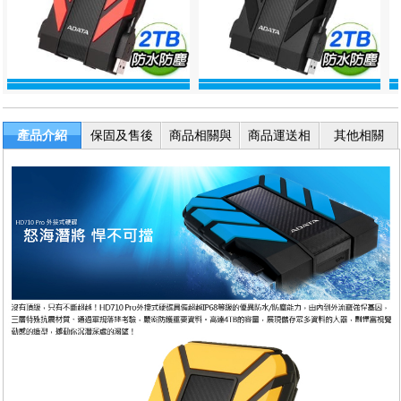
產品介紹
保固及售後
商品相關與
商品運送相
其他相關
服務
退換貨
關