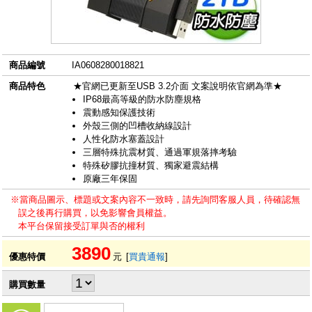
商品編號
IA0608280018821
商品特色
★官網已更新至USB 3.2介面 文案說明依官網為準★
IP68最高等級的防水防塵規格
震動感知保護技術
外殼三側的凹槽收納線設計
人性化防水塞蓋設計
三層特殊抗震材質、通過軍規落摔考驗
特殊矽膠抗撞材質、獨家避震結構
原廠三年保固
※當商品圖示、標題或文案內容不一致時，請先詢問客服人員，待確認無
誤之後再行購買，以免影響會員權益。
本平台保留接受訂單與否的權利
3890
優惠特價
元
[
買貴通報
]
購買數量