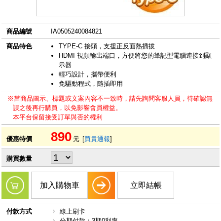
商品編號
IA0505240084821
商品特色
TYPE-C 接頭，支援正反面熱插拔
HDMI 視頻輸出端口，方便將您的筆記型電腦連接到顯
示器
輕巧設計，攜帶便利
免驅動程式，隨插即用
※當商品圖示、標題或文案內容不一致時，請先詢問客服人員，待確認無
誤之後再行購買，以免影響會員權益。
本平台保留接受訂單與否的權利
890
優惠特價
元
[
買貴通報
]
購買數量
加入購物車
立即結帳
付款方式
線上刷卡
分期付款：3期0利率