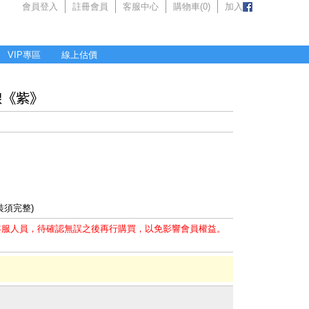
會員登入
註冊會員
客服中心
購物車(
0
)
加入
VIP專區
線上估價
電線《紫》
裝須完整)
客服人員，待確認無誤之後再行購買，以免影響會員權益。