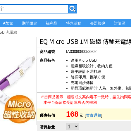
A幣館
期間限定
福利品
特惠活動
專題報導
討論區
 USB 充電線
EQ Micro USB 1M 磁鐵 傳輸充
商品編號
IA0308080053802
商品特色
適用Micro USB
磁鐵相吸設計，收納方便
扁平設計不易打結
隨插即用、攜帶方便
充電同步傳輸
新品瑕疵換新(非人為、無外傷、包
※當商品圖示、標題或文案內容不一致時，請先詢問
本平台保留接受訂單與否的權利
168
優惠特價
元
[
買貴通報
]
購買數量