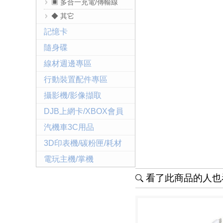
▣ 多合一充電/傳輸線
◆ 其它
記憶卡
隨身碟
線材週邊專區
行動裝置配件專區
攝影機/影像擷取
DJB上網卡/XBOX會員
汽機車3C用品
3D印表機/碳粉匣/耗材
電玩主機/掌機
看了此商品的人也看