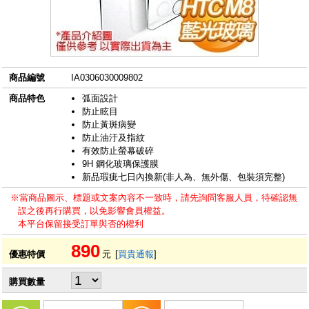
商品編號
IA0306030009802
商品特色
弧面設計
防止眩目
防止黃斑病變
防止油汙及指紋
有效防止螢幕破碎
9H 鋼化玻璃保護膜
新品瑕疵七日內換新(非人為、無外傷、包裝須完整)
※當商品圖示、標題或文案內容不一致時，請先詢問客服人員，待確認無
誤之後再行購買，以免影響會員權益。
本平台保留接受訂單與否的權利
890
優惠特價
元
[
買貴通報
]
購買數量