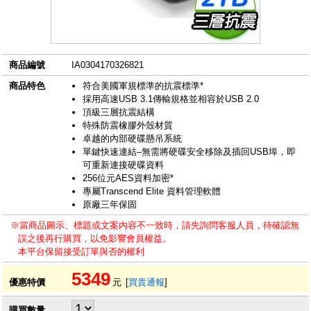
商品編號
IA0304170326821
商品特色
符合美國軍規標準的抗震標準*
採用高速USB 3.1傳輸規格並相容於USB 2.0
頂級三層抗震結構
特殊防震橡膠外殼材質
卓越的內部硬碟懸吊系統
單鍵快速連結–無需將硬碟安全移除及插回USB埠，即
可重新連接硬碟資料
256位元AES資料加密*
專屬Transcend Elite 資料管理軟體
原廠三年保固
※當商品圖示、標題或文案內容不一致時，請先詢問客服人員，待確認無
誤之後再行購買，以免影響會員權益。
本平台保留接受訂單與否的權利
5349
優惠特價
元
[
買貴通報
]
購買數量