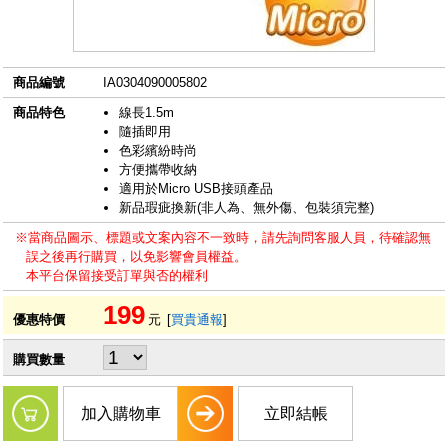
商品編號
IA0304090005802
商品特色
線長1.5m
隨插即用
色彩繽紛時尚
方便攜帶收納
適用於Micro USB接頭產品
新品瑕疵換新(非人為、無外傷、包裝須完整)
※當商品圖示、標題或文案內容不一致時，請先詢問客服人員，待確認無
誤之後再行購買，以免影響會員權益。
本平台保留接受訂單與否的權利
199
優惠特價
元
[
買貴通報
]
購買數量
加入購物車
立即結帳